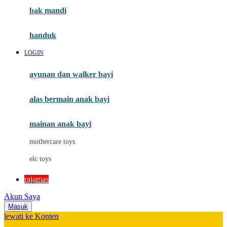
Moby
bak mandi
Momami
handuk
Mothercare
LOGIN
Mustela
ayunan dan walker bayi
My Buddy Tag
My K
alas bermain anak bayi
N
mainan anak bayi
Naif
mothercare toys
Nike
elc toys
Nordic Natural
rajamas
Nuby
Akun Saya
Nuna
Masuk
lewati ke Konten
O