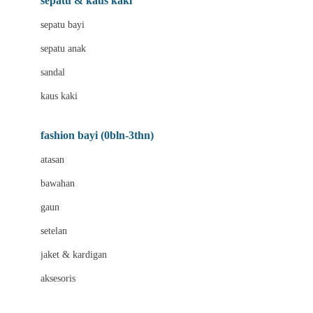
sepatu & kaus kaki
Bio Oil
sepatu bayi
Biolane
sepatu anak
Bite Fighters
sandal
Bizzi Growin
kaus kaki
Blackmores
fashion bayi (0bln-3thn)
Blooming Marvellous
atasan
Bonnels
bawahan
Bravado
gaun
Bruder
setelan
Brush Baby
jaket & kardigan
Buds Organics
aksesoris
Bugaboo
Buggygear