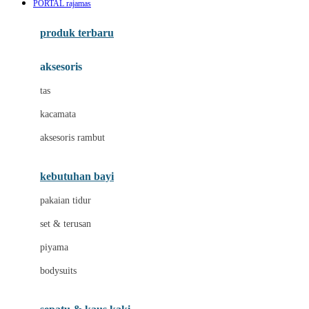
PORTAL rajamas
Azetabio
produk terbaru
B
aksesoris
Baabaasheepz
tas
Babiators
kacamata
Baby Dove
aksesoris rambut
Baby Jogger
Baby Rovega
kebutuhan bayi
Babybee
pakaian tidur
Banana Boat
set & terusan
Banz
piyama
Barbie
bodysuits
Beaba
Beauty Barn