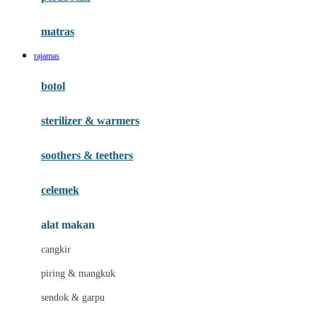
Happy Tummy
Hauck
matras
Havaianas
rajamas
Hegen
botol
Hot Wheels
sterilizer & warmers
Hybrid
soothers & teethers
I
Inlacta DHA
celemek
Interlac
alat makan
Ivenet
cangkir
J
piring & mangkuk
Jack N Jill
sendok & garpu
Joie