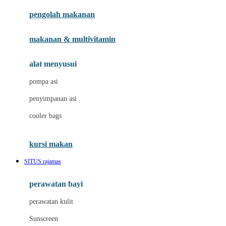
pengolah makanan
Joolz
Jujube
makanan & multivitamin
K
alat menyusui
Kiddycuts
pompa asi
Kumon
penyimpanan asi
L
cooler bags
Leapfrog
kursi makan
Leclerc
SITUS rajamas
Lee Vierra
Lillebaby
perawatan bayi
Little Bird Told Me
perawatan kulit
Little Miss Janis
Sunscreen