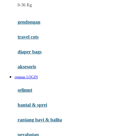
0-36 Kg
Fisher Price
Flipper
gendongan
Friends Of Sally
travel cots
G
diaper bags
Gb
Geko
aksesoris
Graco
rajamas LOGIN
Gund
selimut
H
bantal & sprei
Habbie
Haenim
ranjang bayi & balita
Happy Horse
perabotan