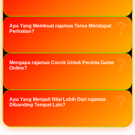
Twistshake
TY Toys
Apa Yang Membuat rajamas Terus Mendapat
U
Perhatian?
V
Mengapa rajamas Cocok Untuk Pecinta Game
Veja
Online?
Vitaflow
Vtech
W
Apa Yang Menjadi Nilai Lebih Dari rajamas
Dibanding Tempat Lain?
Waterland
Wellness
X