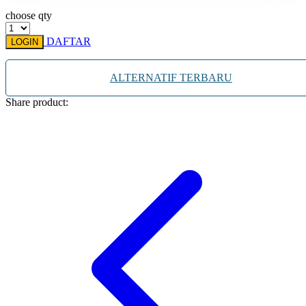
choose qty
Xootz
DAFTAR
LOGIN
Y
Yamatoya
ALTERNATIF TERBARU
Z
Share product:
Zaxy
Zoggs
0-9
4Moms
59S