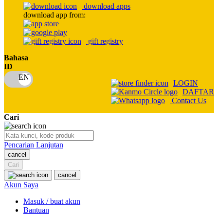
download apps
download app from:
Oh Ma Grain
Okiedog
gift registry
P
Bahasa
ID
Peachy
LOGIN
Phil & Ted's
DAFTAR
Contact Us
Philips Avent
Cari
Pigeon
Playgro
Pencarian Lanjutan
cancel
Poled Global
Cari
Ponycycle
cancel
Akun Saya
Puma
Masuk / buat akun
Pureats
Bantuan