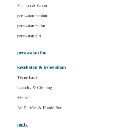
London Taxi
Shampo & Sabun
Love To Dream
perawatan rambut
perawatan mulut
M
perawatan diri
Magformers
Mama's Choice
perawatan ibu
Mamas&Papas
kesehatan & kebersihan
Mamaway
Tissue basah
Maxi Cosi
Laundry & Cleaning
Megabloks
Medical
Micro
Air Purifier & Humidifier
MiDeer
Mimi & Lula
potty
Mini Monkey