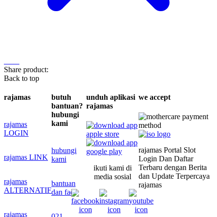
Share product:
Back to top
rajamas
butuh
unduh aplikasi
we accept
bantuan?
rajamas
hubungi
kami
rajamas
LOGIN
rajamas Portal Slot
hubungi
rajamas LINK
Login Dan Daftar
kami
Terbaru dengan Berita
ikuti kami di
dan Update Terpercaya
media sosial
rajamas
bantuan
rajamas
ALTERNATIF
dan faq
rajamas
021-