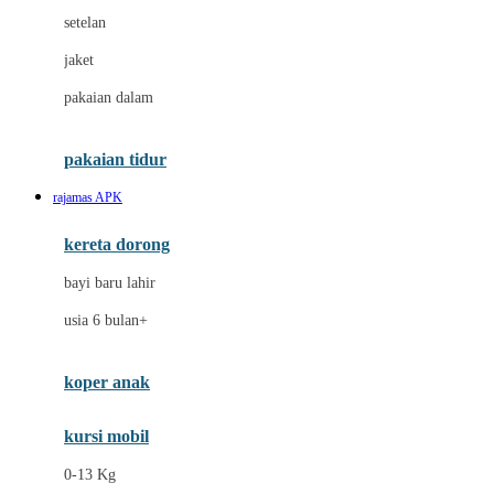
Dae Organics
setelan
Docare
jaket
Doona
pakaian dalam
Down To Earth
Drew
pakaian tidur
Dr. Brown's
rajamas APK
E
kereta dorong
ELC
bayi baru lahir
Ergobaby
usia 6 bulan+
Expert Care
koper anak
Ezyroller
kursi mobil
F
0-13 Kg
Felt So Sweet