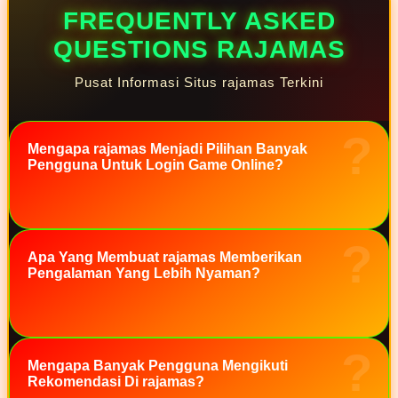
Squishmallows
FREQUENTLY ASKED
Starbooks
QUESTIONS RAJAMAS
Stick-O
Pusat Informasi Situs rajamas Terkini
Stokke
Sudocrem
Mengapa rajamas Menjadi Pilihan Banyak
Sumimo
Pengguna Untuk Login Game Online?
Sunnylife
Sun-Staches
Swimava
Apa Yang Membuat rajamas Memberikan
Pengalaman Yang Lebih Nyaman?
T
Tommee Tippee
Trunki
Mengapa Banyak Pengguna Mengikuti
Tutti Bambini
Rekomendasi Di rajamas?