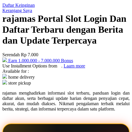
Daftar Keinginan
Q
Keranjang Saya
rajamas Portal Slot Login Dan
QV Baby
Daftar Terbaru dengan Berita
R
dan Update Terpercaya
Real Shades
Red Castle
Serendah
Rp 7.000
Ribbon Madness
Earn
1.000.000
-
7.000.000
Bonus
Use Installment Options from
.
Laarn more
Available for :
S
home delivery
store pickup
Sebamed
rajamas menghadirkan informasi slot terbaru, panduan login dan
Silver Cross
daftar akun, serta berbagai update harian dengan penyajian cepat,
akurat, dan mudah diakses. Nikmati pengalaman terbaik melalui
Simply Idea
berita, strategi, dan informasi terpercaya dalam satu platform.
Skip Hop
Spectra