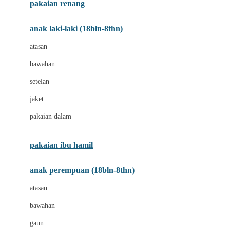
pakaian renang
Bumkins
anak laki-laki (18bln-8thn)
C
atasan
Cetaphil
bawahan
Chicco
setelan
Childlife
jaket
Clevamama
pakaian dalam
Cocolatte
Cottonseeds
pakaian ibu hamil
Cozy N Safe
anak perempuan (18bln-8thn)
Crane
atasan
Cybex
bawahan
D
gaun