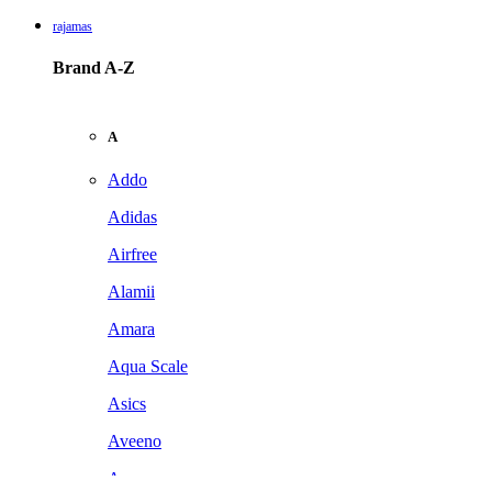
rajamas
Brand A-Z
A
Addo
Adidas
Airfree
Alamii
Amara
Aqua Scale
Asics
Aveeno
Awan