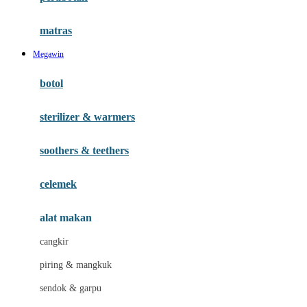
Happy Tummy
Hauck
matras
Havaianas
Megawin
Hegen
botol
Hot Wheels
sterilizer & warmers
Hybrid
soothers & teethers
I
Inlacta DHA
celemek
Interlac
alat makan
Ivenet
cangkir
J
piring & mangkuk
Jack N Jill
sendok & garpu
Joie