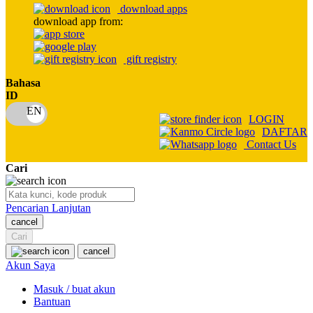
download apps
download app from:
Oh Ma Grain
Okiedog
gift registry
P
Bahasa
ID
Peachy
LOGIN
Phil & Ted's
DAFTAR
Contact Us
Philips Avent
Cari
Pigeon
Playgro
Pencarian Lanjutan
cancel
Poled Global
Cari
Ponycycle
cancel
Akun Saya
Puma
Masuk / buat akun
Pureats
Bantuan