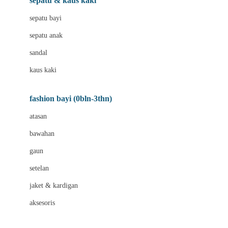
sepatu & kaus kaki
Bio Oil
sepatu bayi
Biolane
sepatu anak
Bite Fighters
sandal
Bizzi Growin
kaus kaki
Blackmores
fashion bayi (0bln-3thn)
Blooming Marvellous
atasan
Bonnels
bawahan
Bravado
gaun
Bruder
setelan
Brush Baby
jaket & kardigan
Buds Organics
aksesoris
Bugaboo
Buggygear