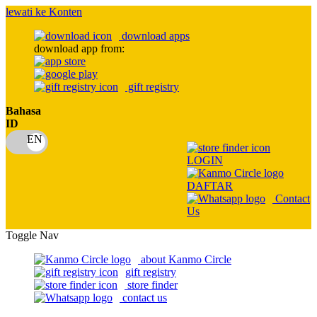
lewati ke Konten
download apps
download app from:
gift registry
Bahasa
ID
LOGIN
DAFTAR
Contact
Us
Toggle Nav
about Kanmo Circle
gift registry
store finder
contact us