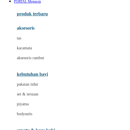
PORTAL Megawin
Azetabio
produk terbaru
B
aksesoris
Baabaasheepz
tas
Babiators
kacamata
Baby Dove
aksesoris rambut
Baby Jogger
Baby Rovega
kebutuhan bayi
Babybee
pakaian tidur
Banana Boat
set & terusan
Banz
piyama
Barbie
bodysuits
Beaba
Beauty Barn