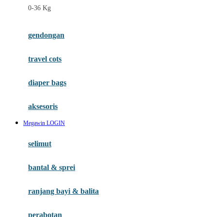
0-36 Kg
Fisher Price
Flipper
gendongan
Friends Of Sally
travel cots
G
diaper bags
Gb
Geko
aksesoris
Graco
Megawin LOGIN
Gund
selimut
H
bantal & sprei
Habbie
Haenim
ranjang bayi & balita
Happy Horse
perabotan